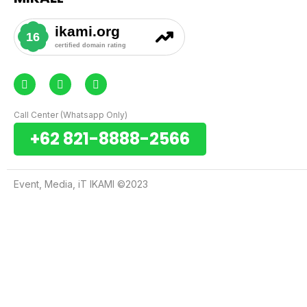
Call Center (Whatsapp Only)
+62 821-8888-2566
Event, Media, iT IKAMI ©2023