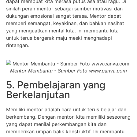
dapat membuat kita merasa putus asa atau ragu. Di
sinilah peran mentor sebagai sumber motivasi dan
dukungan emosional sangat terasa. Mentor dapat
memberi semangat, keyakinan, dan bahkan nasihat
yang menguatkan mental kita. Ini membantu kita
untuk terus bergerak maju meski menghadapi
rintangan.
Mentor Membantu - Sumber Foto www.canva.com
5. Pembelajaran yang
Berkelanjutan
Memiliki mentor adalah cara untuk terus belajar dan
berkembang. Dengan mentor, kita memiliki seseorang
yang dapat menilai perkembangan kita dan
memberikan umpan balik konstruktif. Ini membantu