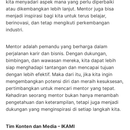
kita menyadari aspek mana yang perlu diperbaiki
atau dikembangkan lebih lanjut. Mentor juga bisa
menjadi inspirasi bagi kita untuk terus belajar,
berinovasi, dan tetap mengikuti perkembangan
industri.
Mentor adalah pemandu yang berharga dalam
perjalanan karir dan bisnis. Dengan dukungan,
bimbingan, dan wawasan mereka, kita dapat lebih
siap menghadapi tantangan dan mencapai tujuan
dengan lebih efektif. Maka dari itu, jika kita ingin
mengembangkan potensi diri dan meraih kesuksesan,
pertimbangkan untuk mencari mentor yang tepat.
Kehadiran seorang mentor bukan hanya menambah
pengetahuan dan keterampilan, tetapi juga menjadi
dukungan yang menginspirasi di setiap langkah kita.
Tim Konten dan Media – IKAMI