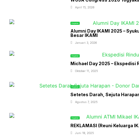
April 15, 2026
Kegiatan
Alumni Day IKAMI 2025 – Syuk
Besar IKAMI
Januari 3, 2026
Kegiatan
Michael Day 2025 – Ekspedisi R
Oktober 11, 2025
Kegiatan
Setetes Darah, Sejuta Harapa
Agustus 7, 2025
Kegiatan
REKLAMASI (Reuni Keluarga IKA
Juni 19, 2025