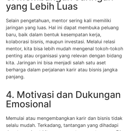
yang Lebih Luas
Selain pengetahuan, mentor sering kali memiliki
jaringan yang luas. Hal ini dapat membuka peluang
baru, baik dalam bentuk kesempatan kerja,
kolaborasi bisnis, maupun investasi. Melalui relasi
mentor, kita bisa lebih mudah mengenal tokoh-tokoh
penting atau organisasi yang relevan dengan bidang
kita. Jaringan ini bisa menjadi salah satu aset
berharga dalam perjalanan karir atau bisnis jangka
panjang.
4. Motivasi dan Dukungan
Emosional
Memulai atau mengembangkan karir dan bisnis tidak
selalu mudah. Terkadang, tantangan yang dihadapi