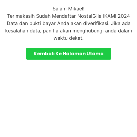
Salam Mikael!
Terimakasih Sudah Mendaftar NostalGila IKAMI 2024
Data dan bukti bayar Anda akan diverifikasi. Jika ada
kesalahan data, panitia akan menghubungi anda dalam
waktu dekat.
Kembali Ke Halaman Utama