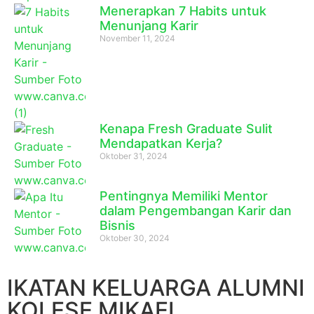
Menerapkan 7 Habits untuk
Menunjang Karir
November 11, 2024
Kenapa Fresh Graduate Sulit
Mendapatkan Kerja?
Oktober 31, 2024
Pentingnya Memiliki Mentor
dalam Pengembangan Karir dan
Bisnis
Oktober 30, 2024
IKATAN KELUARGA ALUMNI
KOLESE MIKAEL