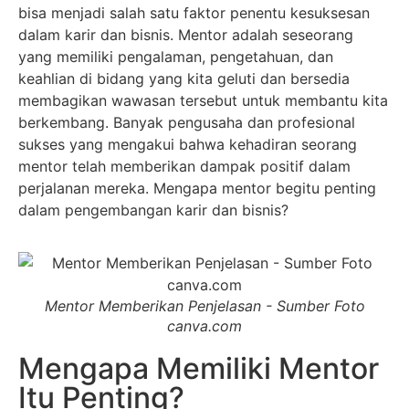
bisa menjadi salah satu faktor penentu kesuksesan
dalam karir dan bisnis. Mentor adalah seseorang
yang memiliki pengalaman, pengetahuan, dan
keahlian di bidang yang kita geluti dan bersedia
membagikan wawasan tersebut untuk membantu kita
berkembang. Banyak pengusaha dan profesional
sukses yang mengakui bahwa kehadiran seorang
mentor telah memberikan dampak positif dalam
perjalanan mereka. Mengapa mentor begitu penting
dalam pengembangan karir dan bisnis?
Mentor Memberikan Penjelasan - Sumber Foto
canva.com
Mengapa Memiliki Mentor
Itu Penting?