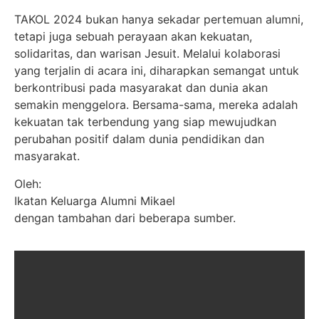
TAKOL 2024 bukan hanya sekadar pertemuan alumni,
tetapi juga sebuah perayaan akan kekuatan,
solidaritas, dan warisan Jesuit. Melalui kolaborasi
yang terjalin di acara ini, diharapkan semangat untuk
berkontribusi pada masyarakat dan dunia akan
semakin menggelora. Bersama-sama, mereka adalah
kekuatan tak terbendung yang siap mewujudkan
perubahan positif dalam dunia pendidikan dan
masyarakat.
Oleh:
Ikatan Keluarga Alumni Mikael
dengan tambahan dari beberapa sumber.