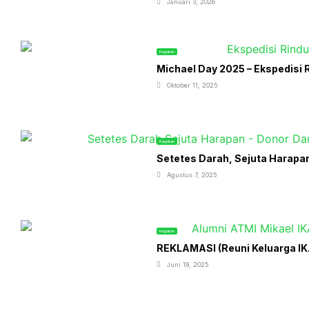
Januari 3, 2026
Kegiatan
Michael Day 2025 – Ekspedisi R
Oktober 11, 2025
Kegiatan
Setetes Darah, Sejuta Harapa
Agustus 7, 2025
Kegiatan
REKLAMASI (Reuni Keluarga IKA
Juni 19, 2025