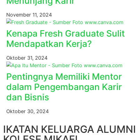
Menunjang Karir
November 11, 2024
Kenapa Fresh Graduate Sulit
Mendapatkan Kerja?
Oktober 31, 2024
Pentingnya Memiliki Mentor
dalam Pengembangan Karir
dan Bisnis
Oktober 30, 2024
IKATAN KELUARGA ALUMNI
KOLESE MIKAEL