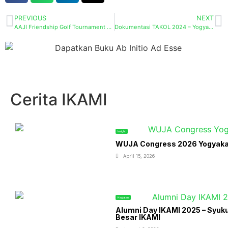
PREVIOUS
NEXT
AAJI Friendship Golf Tournament 2024, Meneruskan Semangat Romo Cassut
Dokumentasi TAKOL 2024 – Yogyakarta
Cerita IKAMI
Insight
WUJA Congress 2026 Yogyakart
April 15, 2026
Kegiatan
Alumni Day IKAMI 2025 – Syuk
Besar IKAMI