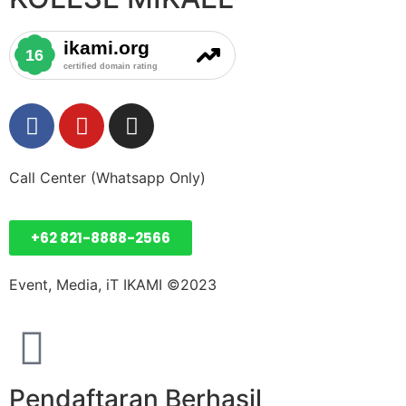
Call Center (Whatsapp Only)
+62 821-8888-2566
Event, Media, iT IKAMI ©2023
Pendaftaran Berhasil