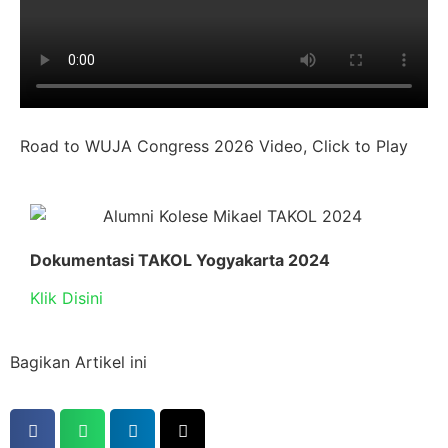
Road to WUJA Congress 2026 Video, Click to Play
Dokumentasi TAKOL Yogyakarta 2024
Klik Disini
Bagikan Artikel ini