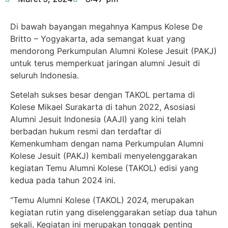
Di bawah bayangan megahnya Kampus Kolese De
Britto – Yogyakarta, ada semangat kuat yang
mendorong Perkumpulan Alumni Kolese Jesuit (PAKJ)
untuk terus memperkuat jaringan alumni Jesuit di
seluruh Indonesia.
Setelah sukses besar dengan TAKOL pertama di
Kolese Mikael Surakarta di tahun 2022, Asosiasi
Alumni Jesuit Indonesia (AAJI) yang kini telah
berbadan hukum resmi dan terdaftar di
Kemenkumham dengan nama Perkumpulan Alumni
Kolese Jesuit (PAKJ) kembali menyelenggarakan
kegiatan Temu Alumni Kolese (TAKOL) edisi yang
kedua pada tahun 2024 ini.
“Temu Alumni Kolese (TAKOL) 2024, merupakan
kegiatan rutin yang diselenggarakan setiap dua tahun
sekali. Kegiatan ini merupakan tonggak penting