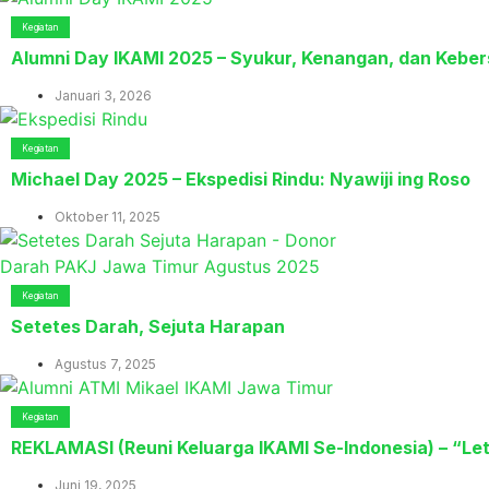
Kegiatan
Alumni Day IKAMI 2025 – Syukur, Kenangan, dan Kebe
Januari 3, 2026
Kegiatan
Michael Day 2025 – Ekspedisi Rindu: Nyawiji ing Roso
Oktober 11, 2025
Kegiatan
Setetes Darah, Sejuta Harapan
Agustus 7, 2025
Kegiatan
REKLAMASI (Reuni Keluarga IKAMI Se-Indonesia) – “Le
Juni 19, 2025