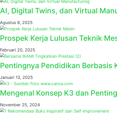
AI, Digital Twins, dan Virtual M
Agustus 8, 2025
Prospek Kerja Lulusan Teknik Mesi
Februari 20, 2025
Pentingnya Pendidikan Berbasis 
Januari 13, 2025
Mengenal Konsep K3 dan Penting
November 25, 2024